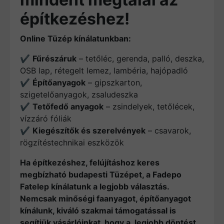
építkezéshez!
Online Tüzép kínálatunkban:
✔
Fűrészáruk
– tetőléc, gerenda, palló, deszka,
OSB lap, rétegelt lemez, lambéria, hajópadló
✔
Építőanyagok
– gipszkarton,
szigetelőanyagok, zsaludeszka
✔
Tetőfedő anyagok
– zsindelyek, tetőlécek,
vízzáró fóliák
✔
Kiegészítők és szerelvények
– csavarok,
rögzítéstechnikai eszközök
Ha építkezéshez, felújításhoz keres
megbízható budapesti Tüzépet, a Fadepo
Fatelep kínálatunk a legjobb választás.
Nemcsak minőségi faanyagot, építőanyagot
kínálunk, kiváló szakmai támogatással is
segítjük vásárlóinkat, hogy a legjobb döntést