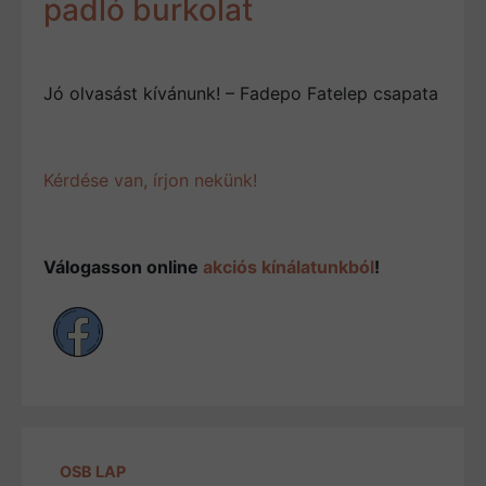
padló burkolat
Jó olvasást kívánunk! – Fadepo Fatelep csapata
Kérdése van, írjon nekünk!
Válogasson online
akciós kínálatunkból
!
OSB LAP