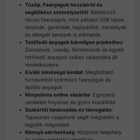
Tüzép, Faanyagok hozzáértő és
segítőkész személyzettől
: Különböző
típusú faanyagok, mint például OSB lapok,
deszkák, gerendák, hajópadlók, zsindelyek
és rétegelt lemezek is elérhetők.
Tetőfedő anyagok bármilyen prjokethez
:
Zsindelyek, cserép, fémlemezek és egyéb
tetőfedő anyagok széles választéka áll
rendelkezésre.
Kiváló minőségű kínálat
: Megbízható
forrásokból származó faanyagok és
építési anyagok
Kényelmes online vásárlás
: Egyszerű
rendelési folyamat és gyors kiszállítás
Szakértői tanácsadás és támogatás
:
Tapasztalt csapatunk segít megtalálni a
legjobb megoldást
Könnyű elérhetőség
: Központi telephely
és online rendelési lehetőség.