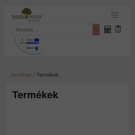
Search
Fűrészáru
Bevásá
kalkulátor
Kezdőlap
/ Termékek
Termékek