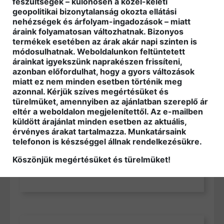
feszültségek – különösen a közel-keleti
geopolitikai bizonytalanság okozta ellátási
nehézségek és árfolyam-ingadozások – miatt
Remmers faápoló olajok
áraink folyamatosan változhatnak. Bizonyos
termékek esetében az árak akár napi szinten is
módosulhatnak. Weboldalunkon feltüntetett
árainkat igyekszünk naprakészen frissíteni,
azonban előfordulhat, hogy a gyors változások
miatt ez nem minden esetben történik meg
azonnal. Kérjük szíves megértésüket és
türelmüket, amennyiben az ajánlatban szereplő ár
eltér a weboldalon megjelenítettől. Az e-mailben
küldött árajánlat minden esetben az aktuális,
érvényes árakat tartalmazza. Munkatársaink
telefonon is készséggel állnak rendelkezésükre.
Köszönjük megértésüket és türelmüket!
Milesi festék és felületkezelő anyagok