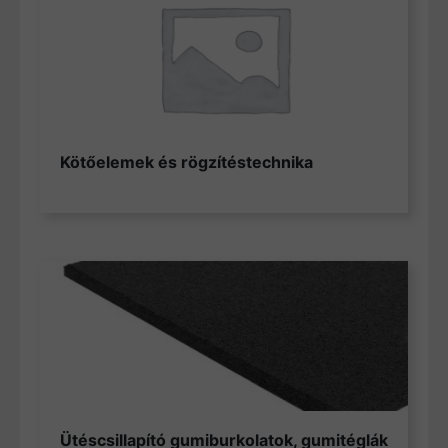
Kötőelemek és rögzítéstechnika
Ütéscsillapító gumiburkolatok, gumitéglák