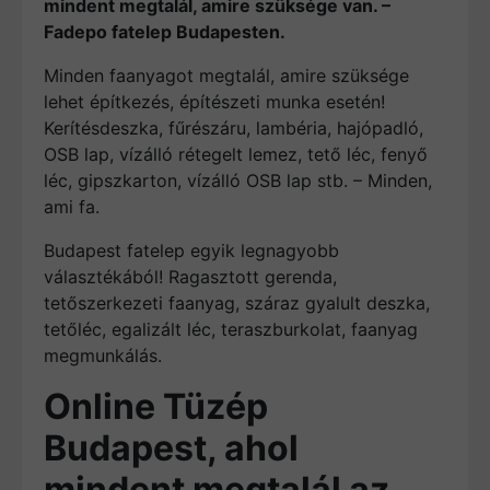
mindent megtalál, amire szüksége van. –
Fadepo fatelep Budapesten.
Minden faanyagot megtalál, amire szüksége
lehet építkezés, építészeti munka esetén!
Kerítésdeszka, fűrészáru, lambéria, hajópadló,
OSB lap, vízálló rétegelt lemez, tető léc, fenyő
léc, gipszkarton, vízálló OSB lap stb. – Minden,
ami fa.
Budapest fatelep egyik legnagyobb
választékából! Ragasztott gerenda,
tetőszerkezeti faanyag, száraz gyalult deszka,
tetőléc, egalizált léc, teraszburkolat, faanyag
megmunkálás.
Online Tüzép
Budapest, ahol
mindent megtalál az