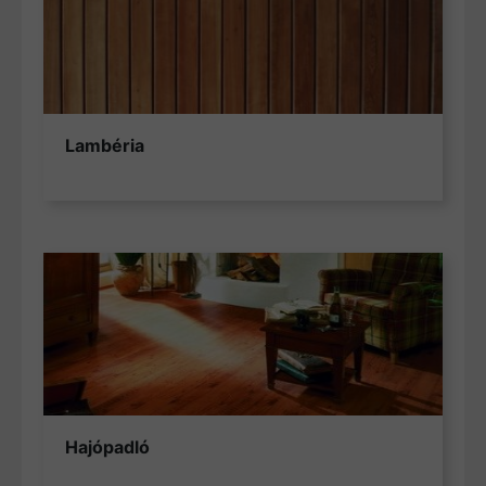
Lambéria
Hajópadló