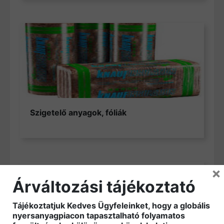
Szigetelő anyagok, fóliák
×
Árváltozási tájékoztató
Tájékoztatjuk Kedves Ügyfeleinket, hogy a globális
nyersanyagpiacon tapasztalható folyamatos