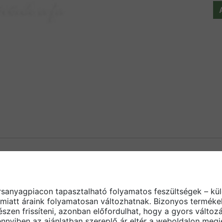
,0.- Ft/db
,5.- Ft/db
rsanyagpiacon tapasztalható folyamatos feszültségek – kül
,5.- Ft/db
miatt áraink folyamatosan változhatnak. Bizonyos termékek
pszkarton-profilok egymáshoz történő rögzítéséhez
észen frissíteni, azonban előfordulhat, hogy a gyors vált
nnyiben az ajánlatban szereplő ár eltér a weboldalon megje