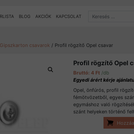
Search
RLISTA
BLOG
AKCIÓK
KAPCSOLAT
Gipszkarton csavarok
/ Profil rögzítő Opel csavar
Profil rögzítő Opel 
4
Ft
/db
Opel, önfúrós, profil rögzí
fémötvözetből, egyes szár
egymáshoz való rögzítéséh
szánt helyeken történő fel
Hozzáa