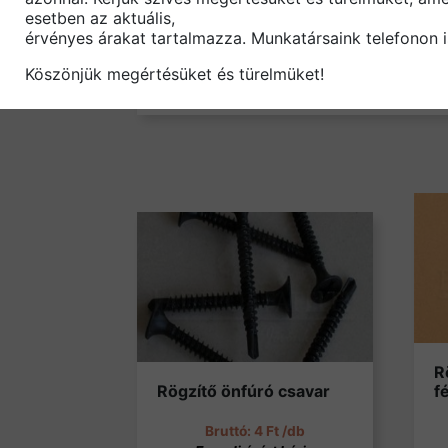
Anyaga: horganyzott acél, fúróvégű h
esetben az aktuális,
érvényes árakat tartalmazza. Munkatársaink telefonon i
További gipszkartonhoz használható 
Köszönjük megértésüket és türelmüket!
R
Rögzítő önfúró csavar
f
4
Ft
/db