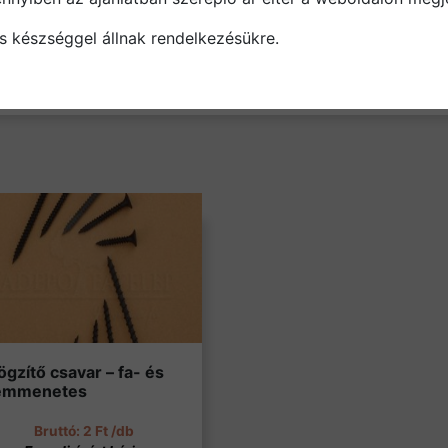
eggyel
s készséggel állnak rendelkezésükre.
csavartípusok
ide kattintva
találhat oldalunkon.
ögzítő csavar – fa- és
émmenetes
2
Ft
/db