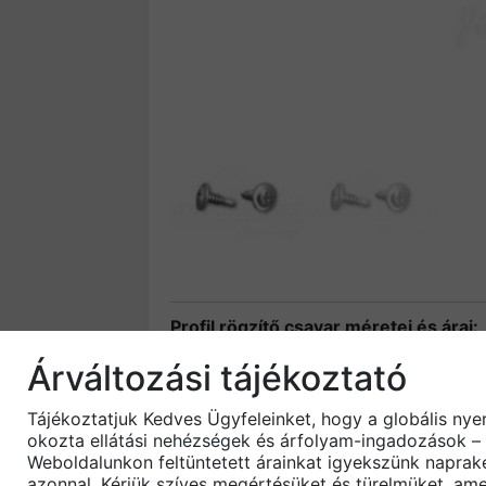
Profil rögzítő csavar méretei és árai:
Árváltozási tájékoztató
Gipszkarton csavar – opel 4,2×13
4
Gipszkarton csavar – opel 4,2×16
4
Tájékoztatjuk Kedves Ügyfeleinket, hogy a globális nye
Gipszkarton csavar – opel 4,2×25
7
okozta ellátási nehézségek és árfolyam-ingadozások – 
Rendeltetése: normál és erősített gi
Weboldalunkon feltüntetett árainkat igyekszünk naprak
azonnal. Kérjük szíves megértésüket és türelmüket, ame