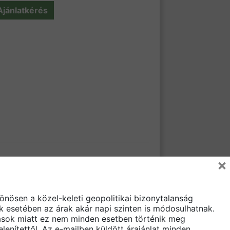
Ajánlatkérés
×
önösen a közel-keleti geopolitikai bizonytalanság
 esetében az árak akár napi szinten is módosulhatnak.
ozások miatt ez nem minden esetben történik meg
lenítettől. Az e-mailben küldött árajánlat minden