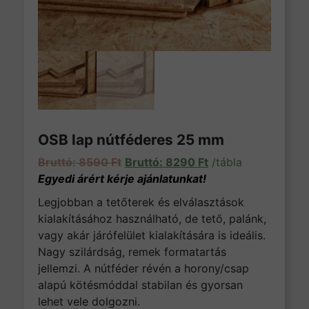
OSB lap nútféderes 25 mm
Original price was: 8590 Ft.
Current price is: 82
8590
Ft
8290
Ft
/tábla
Legjobban a tetőterek és elválasztások
kialakításához használható, de tető, palánk,
vagy akár járófelület kialakítására is ideális.
Nagy szilárdság, remek formatartás
jellemzi. A nútféder révén a horony/csap
alapú kötésmóddal stabilan és gyorsan
lehet vele dolgozni.