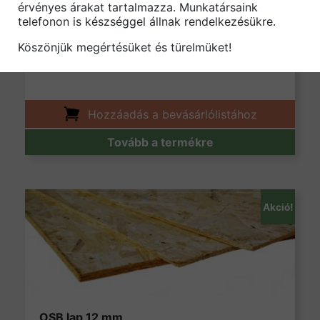
érvényes árakat tartalmazza. Munkatársaink
OSB lap 22 mm
telefonon is készséggel állnak rendelkezésükre.
Original price was: 12790 Ft.
Current price is: 125
12790
Ft
12590
Ft
/tábla
Köszönjük megértésüket és türelmüket!
Hozzáadás a bevásárlólistához
Tovább a termékre
Akció!
OSB lap 12 mm