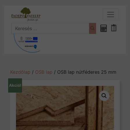
Search
Fűrészáru
Bevásá
kalkulátor
Kezdőlap
/
OSB lap
/ OSB lap nútféderes 25 mm
Akció!