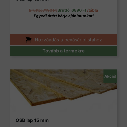
Original price was: 7190 Ft.
Current price is: 6890
7190
Ft
6890
Ft
/tábla
Hozzáadás a bevásárlólistához
Tovább a termékre
Akció!
OSB lap 15 mm