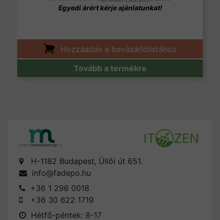
Hozzáadás a bevásárlólistához
Tovább a termékre
H-1182 Budapest, Üllői út 651.
info@fadepo.hu
+36 1 296 0018
+36 30 622 1719
Hétfő-péntek: 8-17