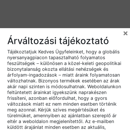
×
Árváltozási tájékoztató
Tájékoztatjuk Kedves Ügyfeleinket, hogy a globális
nyersanyagpiacon tapasztalható folyamatos
feszültségek – különösen a közel-keleti geopolitikai
bizonytalanság okozta ellátási nehézségek és
árfolyam-ingadozások – miatt áraink folyamatosan
változhatnak. Bizonyos termékek esetében az árak
akár napi szinten is módosulhatnak. Weboldalunkon
Akció!
feltüntetett árainkat igyekszünk naprakészen
frissíteni, azonban előfordulhat, hogy a gyors
változások miatt ez nem minden esetben történik
meg azonnal. Kérjük szíves megértésüket és
türelmüket, amennyiben az ajánlatban szereplő ár
eltér a weboldalon megjelenítettől. Az e-mailben
küldött árajánlat minden esetben az aktuális,