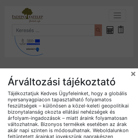
Search
Fűrészáru
Bevásá
kalkulátor
×
Kezdőlap
/
OSB lap
/ OSB lap 6 mm
Árváltozási tájékoztató
Akció!
Tájékoztatjuk Kedves Ügyfeleinket, hogy a globális
nyersanyagpiacon tapasztalható folyamatos
feszültségek – különösen a közel-keleti geopolitikai
bizonytalanság okozta ellátási nehézségek és
árfolyam-ingadozások – miatt áraink folyamatosan
változhatnak. Bizonyos termékek esetében az árak
akár napi szinten is módosulhatnak. Weboldalunkon
feltüntetett árainkat igyekszünk naprakészen