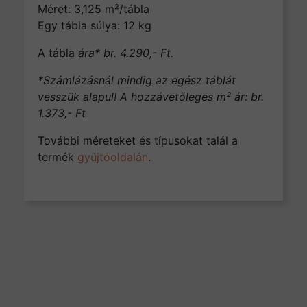
Méret: 3,125 m²/tábla
Egy tábla súlya: 12 kg
A tábla
ára* br. 4.290,- Ft.
*Számlázásnál mindig az egész táblát
vesszük alapul! A hozzávetőleges m² ár: br.
1.373,- Ft
További méreteket és típusokat talál a
termék
gyűjtőoldalán
.