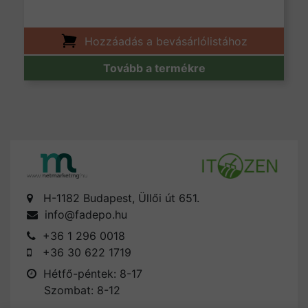
Hozzáadás a bevásárlólistához
Tovább a termékre
H-1182 Budapest, Üllői út 651.
info@fadepo.hu
+36 1 296 0018
+36 30 622 1719
Hétfő-péntek: 8-17
Szombat: 8-12