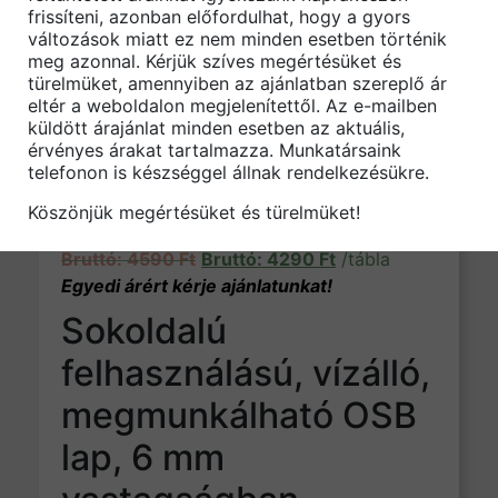
frissíteni, azonban előfordulhat, hogy a gyors
változások miatt ez nem minden esetben történik
meg azonnal. Kérjük szíves megértésüket és
türelmüket, amennyiben az ajánlatban szereplő ár
eltér a weboldalon megjelenítettől. Az e-mailben
küldött árajánlat minden esetben az aktuális,
érvényes árakat tartalmazza. Munkatársaink
telefonon is készséggel állnak rendelkezésükre.
Köszönjük megértésüket és türelmüket!
OSB lap 6 mm
Original price was: 4590 Ft.
Current price is: 42
4590
Ft
4290
Ft
/tábla
Sokoldalú
felhasználású, vízálló,
megmunkálható OSB
lap, 6 mm