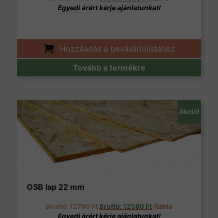
Hozzáadás a bevásárlólistához
Tovább a termékre
Akció!
OSB lap 22 mm
Original price was: 12790 Ft.
Current price is: 125
12790
Ft
12590
Ft
/tábla