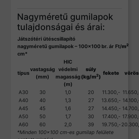
Nagyméretű gumilapok
tulajdonságai és árai:
Játszótéri ütéscsillapító
2
nagyméretű gumilapok – 100×100
br. ár Ft/
m
cm*
HIC
vastagság
védelmi
súly
típus
fekete
vörös
2
(mm)
magasság
(kg/m
)
(m)
A30
30
1,0
20
11.300,-
11.650,
A40
40
1,3
27
13.650,-
14.100,
A45
45
1,6
27
14.450,-
14.700,
A50
50
1,7
30
17.400,-
17.900,
A60
60
2,0
39
19.750,-
20.300,
*Minden 100×100 cm-es gumilap felülete