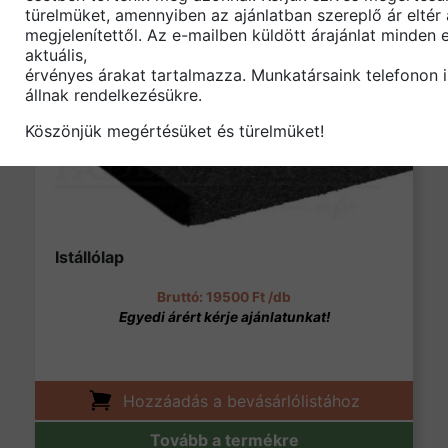
Tovább a termékre
türelmüket, amennyiben az ajánlatban szereplő ár eltér
megjelenítettől. Az e-mailben küldött árajánlat minden 
aktuális,
érvényes árakat tartalmazza. Munkatársaink telefonon 
állnak rendelkezésükre.
Köszönjük megértésüket és türelmüket!
Istállólap
19500
Ft
/db
Hozzáadás a bevásárlólistához
Tovább a termékre