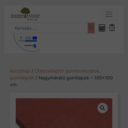
Search
Fűrészáru
Bevásá
kalkulátor
Kezdőlap
/
Ütéscsillapító gumiburkolatok,
gumitéglák
/ Nagyméretű gumilapok – 100×100
cm