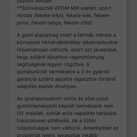
osztott mintás!
**Színválaszték EPDM MIX esetén: szórt
mintás (fekete-bézs, fekete-kék, fekete-
piros, fekete-sárga, fekete-zöld)
A gumi alapanyag miatt a termék mérete a
környezet hőmérsékletéhez alkalmazkodva
folyamatosan változik, ezért azt javasoljuk,
hogy szilárd aljzathoz ragasztóanyag
segítségével legyen rögzítve. A
gumiburkolat termékekre a
3 év gyártói
garancia
szilárd aljzatra
ragasztva történő
telepítés esetén érvényes.
Az újrahasznosított vörös és zöld színű
gumiőrleményből készült termékeink nem
UV stabilak, színük erős napsütés hatására
fokozatosan sötétedik, de a többi
tulajdonságuk nem változik. Amennyiben ez
problémát jelent, javasoljuk inkább