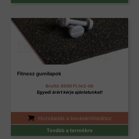
Fitnesz gumilapok
8500
Ft
/m2-től
Hozzáadás a bevásárlólistához
Tovább a termékre