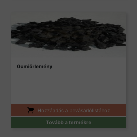
Gumiőrlemény
Hozzáadás a bevásárlólistához
Tovább a termékre