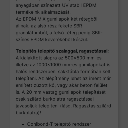
anyagában színezett UV stabil EPDM
termékeink alkalmazását.
Az EPDM MIX gumilapok két rétegből
állnak, az alsó rész fekete SBR
granulátumból, a felső réteg pedig SBR-
színes EPDM keverékéből készül.
Telepítés telepítő szalaggal, ragasztással:
A kialakított alapra az 500×500 mm-es,
illetve az 1000×1000 mm-es gumilapokat is
hálós rendszerben, sakktábla formában kell
telepíteni. Az alépítmény lehet az imént már
említett zúzott kő, vagy akár beton felület
is. A 20 mm vastag gumilapok telepítését
csak szilárd burkolatra ragasztással
javasoljuk telepíteni (lásd. Ragasztás szilárd
burkolatra)!
Conibond-T telepítő rendszer