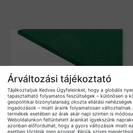
Árváltozási tájékoztató
Normál gumilapok – 50×50 cm
Tájékoztatjuk Kedves Ügyfeleinket, hogy a globális ny
13600
Ft
/m2-től
tapasztalható folyamatos feszültségek – különösen a kö
geopolitikai bizonytalanság okozta ellátási nehézségek
ingadozások – miatt áraink folyamatosan változhatnak.
termékek esetében az árak akár napi szinten is módosu
Weboldalunkon feltüntetett árainkat igyekszünk naprakés
Hozzáadás a bevásárlólistához
azonban előfordulhat, hogy a gyors változások miatt 
esetben történik meg azonnal. Kérjük szíves megértésü