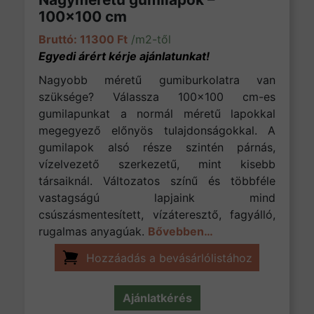
100×100 cm
11300
Ft
/m2-től
Nagyobb méretű gumiburkolatra van
szüksége? Válassza 100×100 cm-es
gumilapunkat a normál méretű lapokkal
megegyező előnyös tulajdonságokkal. A
gumilapok alsó része szintén párnás,
vízelvezető szerkezetű, mint kisebb
társaiknál. Változatos színű és többféle
vastagságú lapjaink mind
csúszásmentesített, vízáteresztő, fagyálló,
rugalmas anyagúak.
Bővebben…
Hozzáadás a bevásárlólistához
Ajánlatkérés