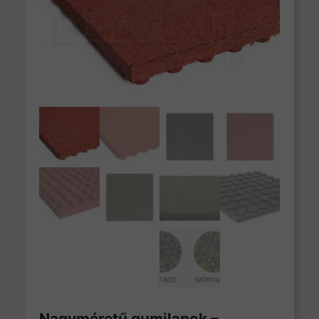
Nagyméretű gumilapok –