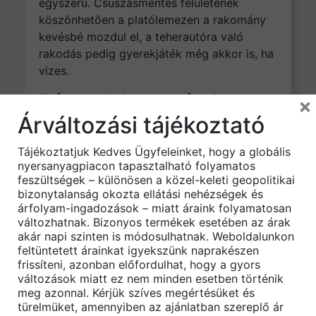
egyszerű. Csúszásmentes felületének
köszönhetően a platólemezen a rakomány
kevésbé mozdul el, a teherautóra való
rakodás pedig gyerekjáték még akkor is, ha
vizes.
Rétegelt lemez árak a
×
Árváltozási tájékoztató
Fadepo Fatelep oldalán:
A tábla
ára* br. 47.300,- Ft.
Tájékoztatjuk Kedves Ügyfeleinket, hogy a globális
nyersanyagpiacon tapasztalható folyamatos
*Számlázásnál mindig az egész táblát
feszültségek – különösen a közel-keleti geopolitikai
bizonytalanság okozta ellátási nehézségek és
vesszük alapul! A hozzávetőleges m² ár: br.
árfolyam-ingadozások – miatt áraink folyamatosan
15.135,- Ft
változhatnak. Bizonyos termékek esetében az árak
akár napi szinten is módosulhatnak. Weboldalunkon
Árlistánkat itt találja!
feltüntetett árainkat igyekszünk naprakészen
frissíteni, azonban előfordulhat, hogy a gyors
változások miatt ez nem minden esetben történik
meg azonnal. Kérjük szíves megértésüket és
türelmüket, amennyiben az ajánlatban szereplő ár