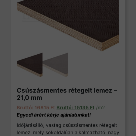
Csúszásmentes rétegelt lemez –
21,0 mm
Original price was: 16815 Ft.
Current price is: 1
16815
Ft
15135
Ft
/m2
Időjárásálló, vastag csúszásmentes rétegelt
lemez, mely sokoldalúan alkalmazható, nagy