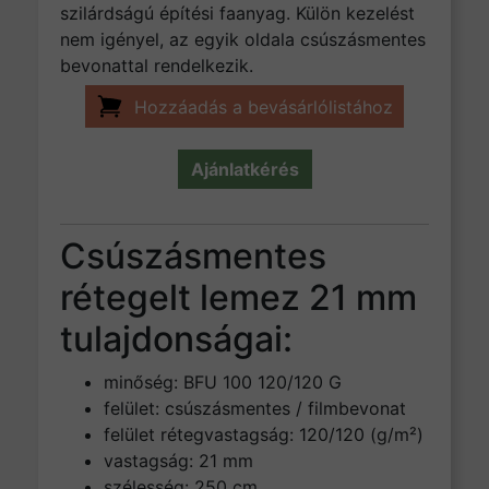
szilárdságú építési faanyag. Külön kezelést
nem igényel, az egyik oldala csúszásmentes
bevonattal rendelkezik.
Hozzáadás a bevásárlólistához
Ajánlatkérés
Csúszásmentes
rétegelt lemez 21 mm
tulajdonságai:
minőség: BFU 100 120/120 G
felület: csúszásmentes / filmbevonat
felület rétegvastagság: 120/120 (g/m²)
vastagság: 21 mm
szélesség: 250 cm