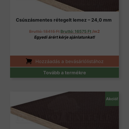
Csúszásmentes rétegelt lemez – 24,0 mm
Original price was: 18415 Ft.
Current price is: 16
18415
Ft
16575
Ft
/m2
Hozzáadás a bevásárlólistához
Tovább a termékre
Akció!