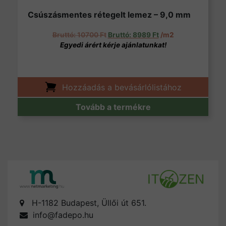
Csúszásmentes rétegelt lemez – 9,0 mm
Original price was: 10700 Ft.
Current price is: 89
10700
Ft
8989
Ft
/m2
Hozzáadás a bevásárlólistához
Tovább a termékre
H-1182 Budapest, Üllői út 651.
info@fadepo.hu