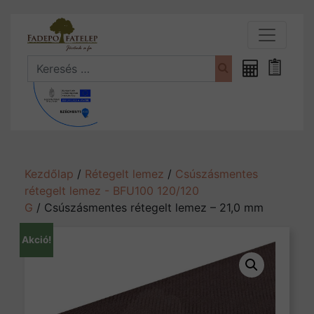
Search
Fűrészáru
Bevásá
kalkulátor
Kezdőlap
/
Rétegelt lemez
/
Csúszásmentes
rétegelt lemez - BFU100 120/120
G
/ Csúszásmentes rétegelt lemez – 21,0 mm
Akció!