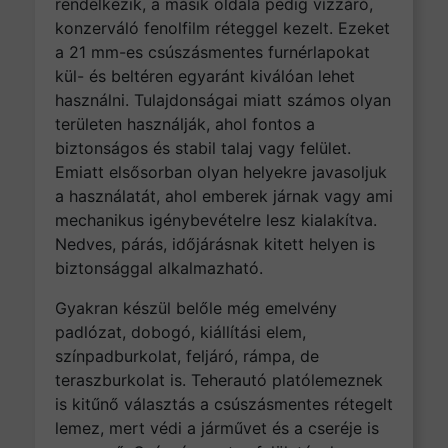
rendelkezik, a másik oldala pedig vízzáró,
konzerváló fenolfilm réteggel kezelt. Ezeket
a 21 mm-es csúszásmentes furnérlapokat
kül- és beltéren egyaránt kiválóan lehet
használni. Tulajdonságai miatt számos olyan
területen használják, ahol fontos a
biztonságos és stabil talaj vagy felület.
Emiatt elsősorban olyan helyekre javasoljuk
a használatát, ahol emberek járnak vagy ami
mechanikus igénybevételre lesz kialakítva.
Nedves, párás, időjárásnak kitett helyen is
biztonsággal alkalmazható.
Gyakran készül belőle még emelvény
padlózat, dobogó, kiállítási elem,
színpadburkolat, feljáró, rámpa, de
teraszburkolat is. Teherautó platólemeznek
is kitűnő választás a csúszásmentes rétegelt
lemez, mert védi a járművet és a cseréje is