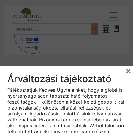
Search
Fűrészáru
Bevásá
kalkulátor
×
Kezdőlap
/
Kötőelemek és
Árváltozási tájékoztató
rögzítéstechnika
/ Csavar – fogópár csavar
Tájékoztatjuk Kedves Ügyfeleinket, hogy a globális
nyersanyagpiacon tapasztalható folyamatos
feszültségek – különösen a közel-keleti geopolitikai
bizonytalanság okozta ellátási nehézségek és
árfolyam-ingadozások – miatt áraink folyamatosan
változhatnak. Bizonyos termékek esetében az árak
akár napi szinten is módosulhatnak. Weboldalunkon
feltüntetett árainkat igyekszünk naprakészen