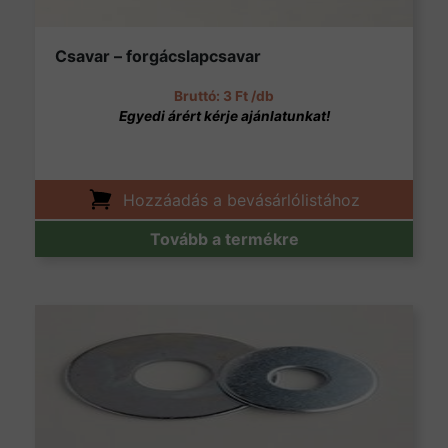
Csavar – forgácslapcsavar
3
Ft
/db
Hozzáadás a bevásárlólistához
Tovább a termékre