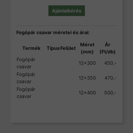
Ajánlatkérés
Fogópár csavar méretei és árai:
Méret
Ár
Termék
Típus
Felület
(mm)
(Ft/db)
Fogópár
12×300
450,-
csavar
Fogópár
12×350
470,-
csavar
Fogópár
12×400
500,-
csavar