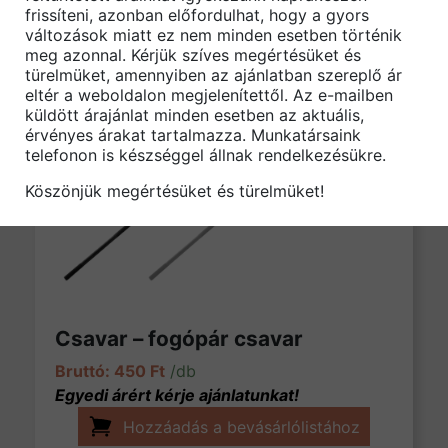
frissíteni, azonban előfordulhat, hogy a gyors
változások miatt ez nem minden esetben történik
meg azonnal. Kérjük szíves megértésüket és
türelmüket, amennyiben az ajánlatban szereplő ár
eltér a weboldalon megjelenítettől. Az e-mailben
küldött árajánlat minden esetben az aktuális,
érvényes árakat tartalmazza. Munkatársaink
telefonon is készséggel állnak rendelkezésükre.
Köszönjük megértésüket és türelmüket!
Csavar – fogópár csavar
450
Ft
/db
Hozzáadás a bevásárlólistához