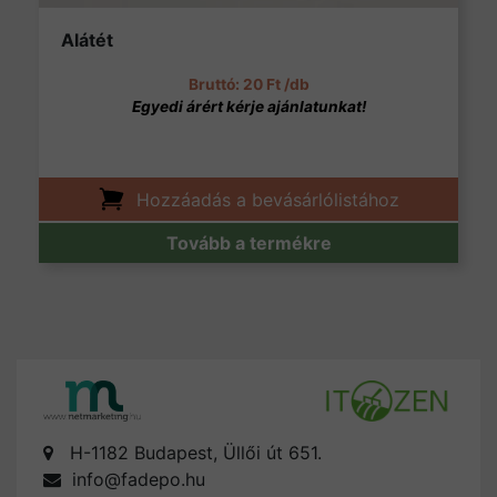
Alátét
20
Ft
/db
Hozzáadás a bevásárlólistához
Tovább a termékre
H-1182 Budapest, Üllői út 651.
info@fadepo.hu