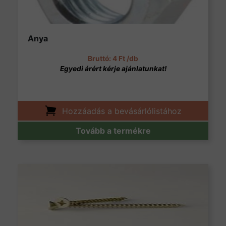
Anya
4
Ft
/db
Hozzáadás a bevásárlólistához
Tovább a termékre