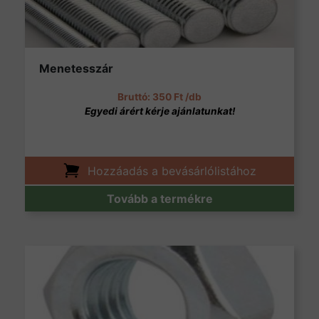
Menetesszár
350
Ft
/db
Hozzáadás a bevásárlólistához
Tovább a termékre