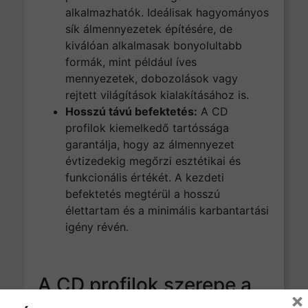
alkalmazhatók. Ideálisak hagyományos
sík álmennyezetek építésére, de
kiválóan alkalmasak bonyolultabb
formák, mint például íves
mennyezetek, dobozolások vagy
rejtett világítások kialakításához is.
Hosszú távú befektetés:
A CD
profilok kiemelkedő tartóssága
garantálja, hogy az álmennyezet
évtizedekig megőrzi esztétikai és
funkcionális értékét. A kezdeti
befektetés megtérül a hosszú
élettartam és a minimális karbantartási
igény révén.
A CD profilok szerepe a
×
tökéletes