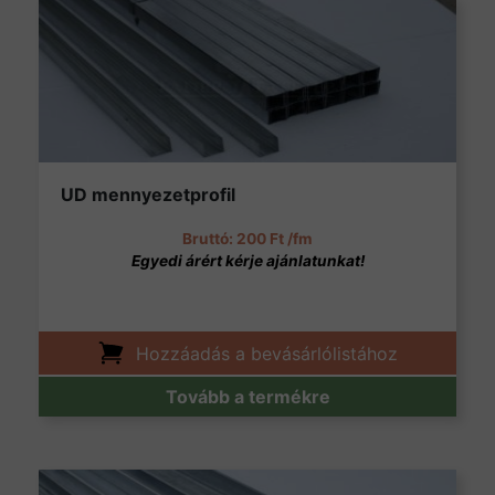
UD mennyezetprofil
200
Ft
/fm
Hozzáadás a bevásárlólistához
Tovább a termékre