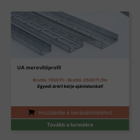
UA merevítőprofil
Ártartomány: 1550 F
1550
Ft
–
2500
Ft
/fm
Hozzáadás a bevásárlólistához
Tovább a termékre