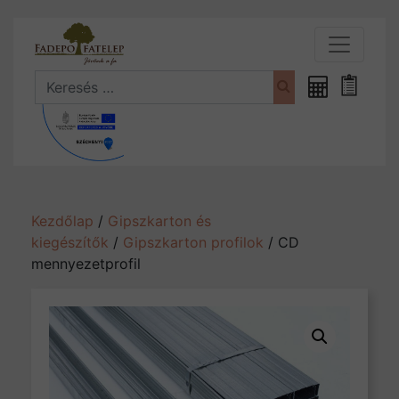
Search
Fűrészáru
Bevásá
kalkulátor
Kezdőlap
/
Gipszkarton és
kiegészítők
/
Gipszkarton profilok
/ CD
mennyezetprofil