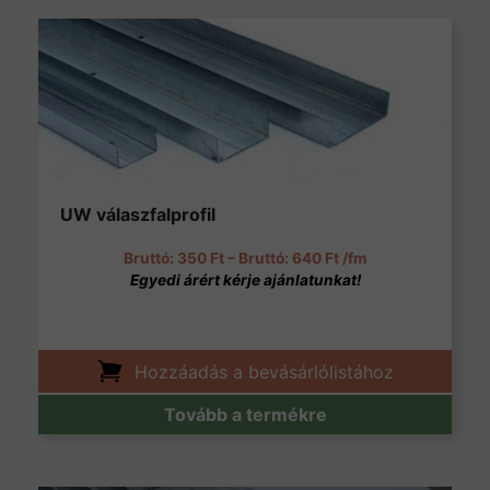
UW válaszfalprofil
Ártartomány: 350 Ft 
350
Ft
–
640
Ft
/fm
Hozzáadás a bevásárlólistához
Tovább a termékre