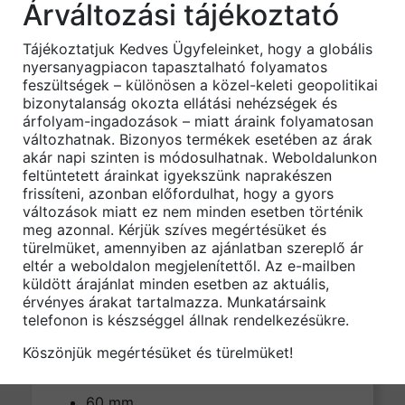
Árváltozási tájékoztató
álmennyezetben
Tájékoztatjuk Kedves Ügyfeleinket, hogy a globális
nyersanyagpiacon tapasztalható folyamatos
feszültségek – különösen a közel-keleti geopolitikai
A CD profilok alkotják az álmennyezet
bizonytalanság okozta ellátási nehézségek és
hordozó rácsát. Ezekre a profilokra
árfolyam-ingadozások – miatt áraink folyamatosan
változhatnak. Bizonyos termékek esetében az árak
csavarozzák a gipszkarton lapokat, így
akár napi szinten is módosulhatnak. Weboldalunkon
elengedhetetlen a pontos beállítás és a
feltüntetett árainkat igyekszünk naprakészen
megfelelő rögzítés. A gondosan kiválasztott
frissíteni, azonban előfordulhat, hogy a gyors
és szakszerűen beépített CD profilok
változások miatt ez nem minden esetben történik
biztosítják a repedésmentes, sima felületet,
meg azonnal. Kérjük szíves megértésüket és
türelmüket, amennyiben az ajánlatban szereplő ár
amelyre festhet vagy tapétázhat, így
eltér a weboldalon megjelenítettől. Az e-mailben
tökéletes alapot teremtve a belső tér végső
küldött árajánlat minden esetben az aktuális,
kialakításához.
érvényes árakat tartalmazza. Munkatársaink
telefonon is készséggel állnak rendelkezésükre.
Köszönjük megértésüket és türelmüket!
Raktári/rendelhető méretek:
60 mm