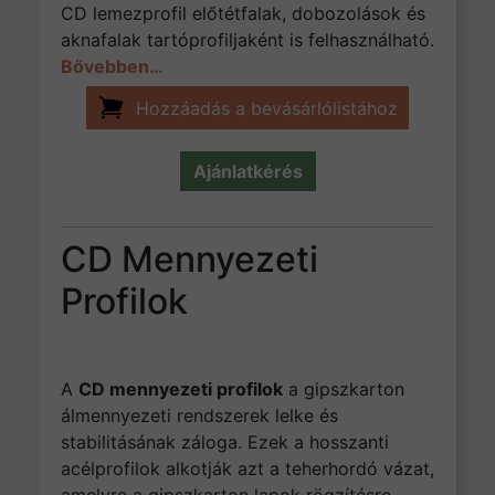
CD lemezprofil előtétfalak, dobozolások és
aknafalak tartóprofiljaként is felhasználható.
Bővebben…
Hozzáadás a bevásárlólistához
Ajánlatkérés
CD Mennyezeti
Profilok
A
CD mennyezeti profilok
a gipszkarton
álmennyezeti rendszerek lelke és
stabilitásának záloga. Ezek a hosszanti
acélprofilok alkotják azt a teherhordó vázat,
amelyre a gipszkarton lapok rögzítésre