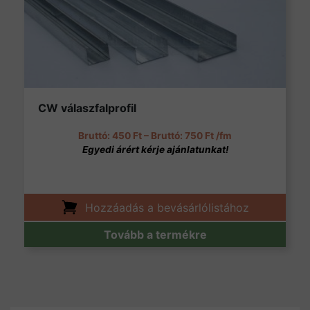
CW válaszfalprofil
Ártartomány: 450 Ft 
450
Ft
–
750
Ft
/fm
Hozzáadás a bevásárlólistához
Tovább a termékre