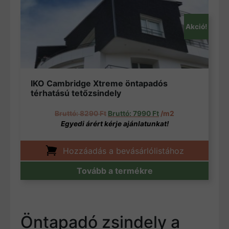
Akció!
IKO Cambridge Xtreme öntapadós
térhatású tetőzsindely
Original price was: 8290 Ft.
Current price is: 799
8290
Ft
7990
Ft
/m2
Hozzáadás a bevásárlólistához
Tovább a termékre
Öntapadó zsindely a