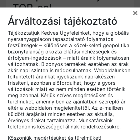
TOP-on!
×
Árváltozási tájékoztató
Miért is válasszon a hátoldalán öntapadó
zsindely típust? Hátoldala SBS modifikált
Tájékoztatjuk Kedves Ügyfeleinket, hogy a globális
bitumenből készült ragasztóval van ellátva, a
nyersanyagpiacon tapasztalható folyamatos
rendszerazonos ragasztó biztosítja a
feszültségek – különösen a közel-keleti geopolitikai
nagymértékű ragadást. A fő vonzereje az
bizonytalanság okozta ellátási nehézségek és
extrém szélállóság, még a 220 km/órás
árfolyam-ingadozások – miatt áraink folyamatosan
változhatnak. Bizonyos termékek esetében az árak
szélsebességnek is ellenálltak!
akár napi szinten is módosulhatnak. Weboldalunkon
feltüntetett árainkat igyekszünk naprakészen
Nincs még egy zsindelytípus, amely függőleges
frissíteni, azonban előfordulhat, hogy a gyors
falra rakható lenne. Ha tűzfalát tetővel
változások miatt ez nem minden esetben történik
harmonizáló zsindellyel szeretné fedni.
meg azonnal. Kérjük szíves megértésüket és
türelmüket, amennyiben az ajánlatban szereplő ár
Lapos a tető fedésébe kezdett? Akkor a legjobb
eltér a weboldalon megjelenítettől. Az e-mailben
helyen jár, hogy megtalálja a tökéletes
küldött árajánlat minden esetben az aktuális,
megoldást! Igaz, ezek a zsindelyek sem
érvényes árakat tartalmazza. Munkatársaink
telefonon is készséggel állnak rendelkezésükre.
rakhatóak 15° dőlésszög alatti tetőre, de az
alacsony tetőlejtés vízzárási biztonsága ezekkel
Köszönjük megértésüket és türelmüket!