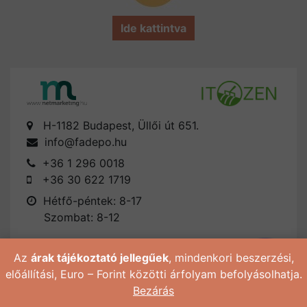
Ide kattintva
H-1182 Budapest, Üllői út 651.
info@fadepo.hu
+36 1 296 0018
+36 30 622 1719
Hétfő-péntek: 8-17
Szombat: 8-12
Az
árak tájékoztató jellegűek
, mindenkori beszerzési,
előállítási, Euro – Forint közötti árfolyam befolyásolhatja.
Bezárás