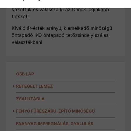
a termékekkel a legnagyobb! Nézzen szét
közöttük és válassza ki az Önnek leginkább
tetszőt!
Kiváló ár-érték arányú, kiemelkedő minőségű
öntapadó IKO öntapadó tetőzsindely széles
választékban!
OSB LAP
RÉTEGELT LEMEZ
ZSALUTÁBLA
FENYŐ FŰRÉSZÁRU, ÉPÍTŐ MINŐSÉGŰ
FAANYAG IMPREGNÁLÁS, GYALULÁS