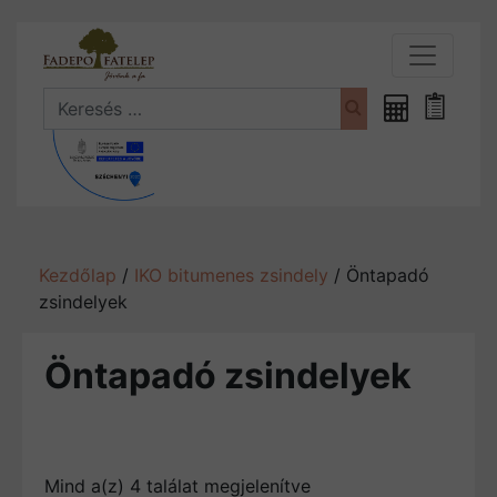
Search
Fűrészáru
Bevásá
kalkulátor
Kezdőlap
/
IKO bitumenes zsindely
/ Öntapadó
zsindelyek
Öntapadó zsindelyek
Sorted by latest
Mind a(z) 4 találat megjelenítve