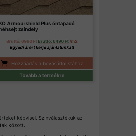
IKO Armourshield Plus öntapadó
méhsejt zsindely
90 Ft.
Original price was: 6990 Ft.
Current price is: 6490 Ft.
6990
Ft
6490
Ft
/m2
Hozzáadás a bevásárlólistához
Tovább a termékre
értéket képvisel. Színválasztékuk az
tak között.