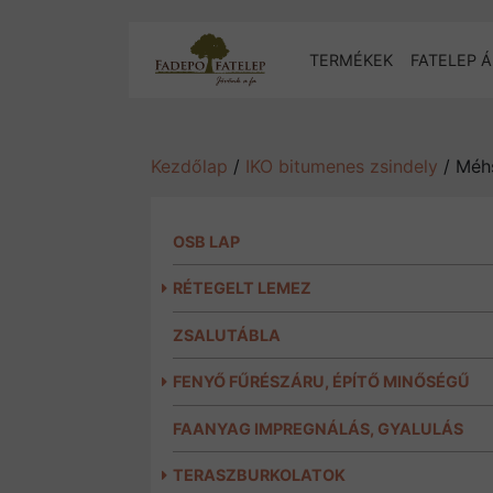
TERMÉKEK
FATELEP Á
Kezdőlap
/
IKO bitumenes zsindely
/ Méhs
OSB LAP
RÉTEGELT LEMEZ
ZSALUTÁBLA
FENYŐ FŰRÉSZÁRU, ÉPÍTŐ MINŐSÉGŰ
FAANYAG IMPREGNÁLÁS, GYALULÁS
TERASZBURKOLATOK