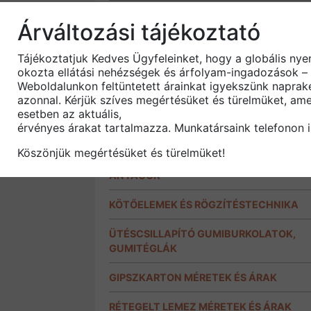
ZSINDELY KIEGÉSZÍTŐK
Árváltozási tájékoztató
ONDULINE BITUMENES HULLÁMLEMEZ
Tájékoztatjuk Kedves Ügyfeleinket, hogy a globális nye
okozta ellátási nehézségek és árfolyam-ingadozások – 
FAHÁZÉPÍTŐ ELEMEK
Weboldalunkon feltüntetett árainkat igyekszünk naprak
azonnal. Kérjük szíves megértésüket és türelmüket, ame
SZIGETELŐ ANYAGOK, FÓLIÁK
esetben az aktuális,
érvényes árakat tartalmazza. Munkatársaink telefonon i
REMMERS FAÁPOLÓ OLAJOK
Köszönjük megértésüket és türelmüket!
MILESI FESTÉK ÉS FELÜLETKEZELŐ
ANYAGOK
KÖTŐELEMEK ÉS RÖGZÍTÉSTECHNIKA
ÜTÉSCSILLAPÍTÓ GUMIBURKOLATOK,
GUMITÉGLÁK
GIPSZKARTON MÉRETEK ÉS ÁRAK
RÉTEGELT LEMEZ MÉRETEK ÉS ÁRAK