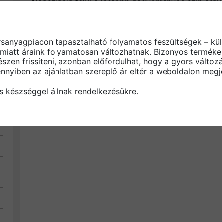
Alapszínein felül a legtöbb hagyományos szín árnyék
ami által a tetője a zsindelyfedés olyan sokat kritizá
masszív külsőt kölcsönöz tetője számára. Egy mási
zsindelytípusnak, hogy függőleges falra, „kutyaólra
rsanyagpiacon tapasztalható folyamatos feszültségek – kül
szegezhető.
miatt áraink folyamatosan változhatnak. Bizonyos termékek
észen frissíteni, azonban előfordulhat, hogy a gyors vált
nnyiben az ajánlatban szereplő ár eltér a weboldalon megje
s készséggel állnak rendelkezésükre.