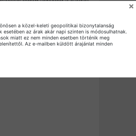
csíkkal ellátott változatát is gyártják,
×
lt laposságát veszíti el és struktúrált,
k fontos karakterisztikája ennek a
”, manzárd ablak oldalára, tűzfalra is
önösen a közel-keleti geopolitikai bizonytalanság
 esetében az árak akár napi szinten is módosulhatnak.
ozások miatt ez nem minden esetben történik meg
lenítettől. Az e-mailben küldött árajánlat minden