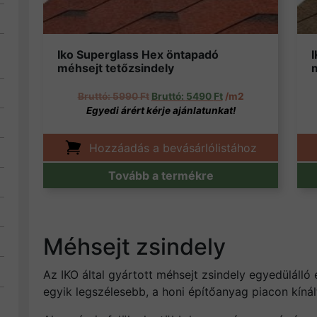
Iko Superglass Hex öntapadó
méhsejt tetőzsindely
Original price was: 5990 Ft.
Current price is: 54
5990
Ft
5490
Ft
/m2
Hozzáadás a bevásárlólistához
Tovább a termékre
Méhsejt zsindely
Az IKO által gyártott méhsejt zsindely egyedülálló 
egyik legszélesebb, a honi építőanyag piacon kínál