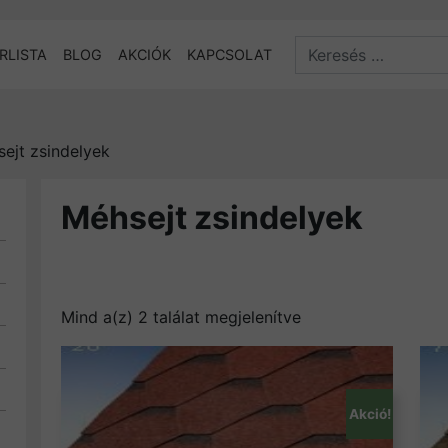
Search
RLISTA
BLOG
AKCIÓK
KAPCSOLAT
ejt zsindelyek
Méhsejt zsindelyek
Sorted by latest
Mind a(z) 2 találat megjelenítve
Akció!