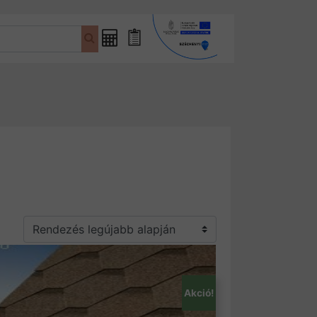
Fűrészáru
Bevásárlólista
kalkulátor
Akció!