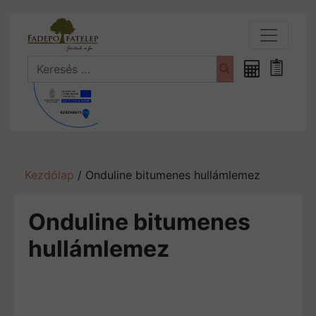
Search
Fűrészáru
Bevásá
kalkulátor
Kezdőlap
/ Onduline bitumenes hullámlemez
Onduline bitumenes
hullámlemez