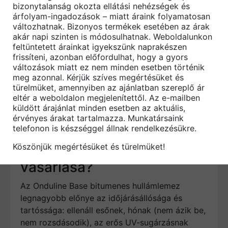
szempontokat – az is bátran választhatja ezt a
bizonytalanság okozta ellátási nehézségek és
árfolyam-ingadozások – miatt áraink folyamatosan
terméket, hiszen az Onduline Base gyártása
változhatnak. Bizonyos termékek esetében az árak
során újrahasznosított anyagokat alkalmaznak,
akár napi szinten is módosulhatnak. Weboldalunkon
ami igazi környezetbarát szemléletmódról
feltüntetett árainkat igyekszünk naprakészen
tanúskodik.
frissíteni, azonban előfordulhat, hogy a gyors
változások miatt ez nem minden esetben történik
Legyen szó kerti építményekről, garázsokról,
meg azonnal. Kérjük szíves megértésüket és
tárolókról, kerti lugasokról vagy pihenők
türelmüket, amennyiben az ajánlatban szereplő ár
eltér a weboldalon megjelenítettől. Az e-mailben
fedéséről, felújításáról – az
Onduline Base
a
küldött árajánlat minden esetben az aktuális,
legjobb választás.
érvényes árakat tartalmazza. Munkatársaink
telefonon is készséggel állnak rendelkezésükre.
Miért éri meg az Onduline
Köszönjük megértésüket és türelmüket!
bitumenes hullámlemez
vásárlása?
Az Onduline Base bitumenes hullámlemez
legnagyobb előnye az időjárásállósága és
tartóssága: ellenáll esőnek, hónak (nem ázik be,
nem rozsdásodik), az erős UV-sugárzásnak