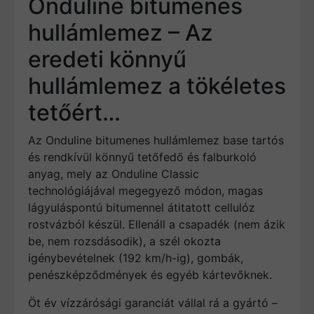
Onduline bitumenes
hullámlemez – Az
eredeti könnyű
hullámlemez a tökéletes
tetőért…
Az Onduline bitumenes hullámlemez base tartós
és rendkívül könnyű tetőfedő és falburkoló
anyag, mely az Onduline Classic
technológiájával megegyező módon, magas
lágyuláspontú bitumennel átitatott cellulóz
rostvázból készül. Ellenáll a csapadék (nem ázik
be, nem rozsdásodik), a szél okozta
igénybevételnek (192 km/h-ig), gombák,
penészképződmények és egyéb kártevőknek.
Öt év vízzárósági garanciát vállal rá a gyártó –