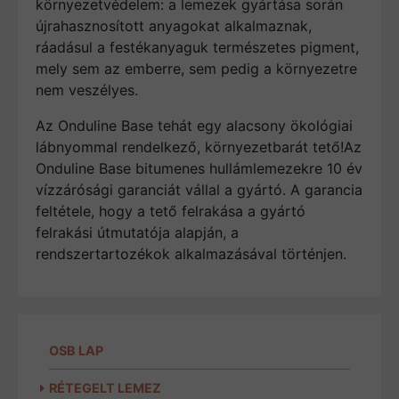
környezetvédelem: a lemezek gyártása során
újrahasznosított anyagokat alkalmaznak,
ráadásul a festékanyaguk természetes pigment,
mely sem az emberre, sem pedig a környezetre
nem veszélyes.
Az Onduline Base tehát egy alacsony ökológiai
lábnyommal rendelkező, környezetbarát tető!Az
Onduline Base bitumenes hullámlemezekre 10 év
vízzárósági garanciát vállal a gyártó. A garancia
feltétele, hogy a tető felrakása a gyártó
felrakási útmutatója alapján, a
rendszertartozékok alkalmazásával történjen.
OSB LAP
RÉTEGELT LEMEZ