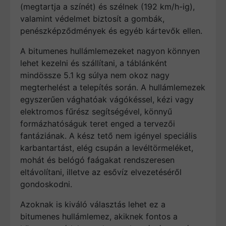
(megtartja a színét) és szélnek (192 km/h-ig),
valamint védelmet biztosít a gombák,
penészképződmények és egyéb kártevők ellen.
A bitumenes hullámlemezeket nagyon könnyen
lehet kezelni és szállítani, a táblánként
mindössze 5.1 kg súlya nem okoz nagy
megterhelést a telepítés során. A hullámlemezek
egyszerűen vághatóak vágókéssel, kézi vagy
elektromos fűrész segítségével, könnyű
formázhatóságuk teret enged a tervezői
fantáziának. A kész tető nem igényel speciális
karbantartást, elég csupán a levéltörmeléket,
mohát és belógó faágakat rendszeresen
eltávolítani, illetve az esővíz elvezetéséről
gondoskodni.
Azoknak is kiváló választás lehet ez a
bitumenes hullámlemez, akiknek fontos a