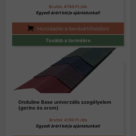
4790
Ft
/db
Hozzáadás a bevásárlólistához
Tovább a termékre
Onduline Base univerzális szegélyelem
(gerinc és orom)
4190
Ft
/db