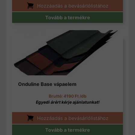
Hozzáadás a bevásárlólistához
Tovább a termékre
Onduline Base vápaelem
4190
Ft
/db
Hozzáadás a bevásárlólistához
Tovább a termékre