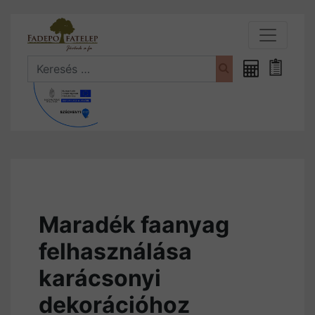
Search
Fűrészáru
Bevásá
kalkulátor
Maradék faanyag
felhasználása
karácsonyi
dekorációhoz