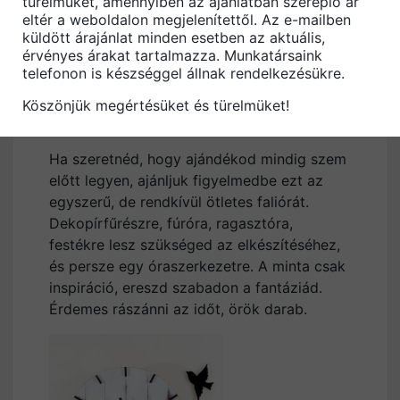
türelmüket, amennyiben az ajánlatban szereplő ár
eltér a weboldalon megjelenítettől. Az e-mailben
küldött árajánlat minden esetben az aktuális,
érvényes árakat tartalmazza. Munkatársaink
telefonon is készséggel állnak rendelkezésükre.
Köszönjük megértésüket és türelmüket!
Ha szeretnéd, hogy ajándékod mindig szem
előtt legyen, ajánljuk figyelmedbe ezt az
egyszerű, de rendkívül ötletes faliórát.
Dekopírfűrészre, fúróra, ragasztóra,
festékre lesz szükséged az elkészítéséhez,
és persze egy óraszerkezetre. A minta csak
inspiráció, ereszd szabadon a fantáziád.
Érdemes rászánni az időt, örök darab.