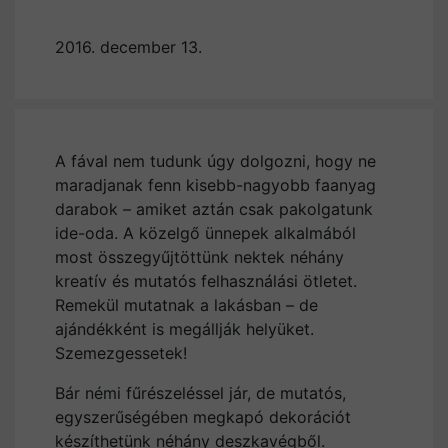
2016. december 13.
A fával nem tudunk úgy dolgozni, hogy ne
maradjanak fenn kisebb-nagyobb faanyag
darabok – amiket aztán csak pakolgatunk
ide-oda. A közelgő ünnepek alkalmából
most összegyűjtöttünk nektek néhány
kreatív és mutatós felhasználási ötletet.
Remekül mutatnak a lakásban – de
ajándékként is megállják helyüket.
Szemezgessetek!
Bár némi fűrészeléssel jár, de mutatós,
egyszerűségében megkapó dekorációt
készíthetünk néhány deszkavégből.