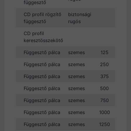
függesztő
CD profil rögzítő
biztonsági
16
függesztő
rugós
CD profil
6
keresztösszekötő
Függesztő pálca
szemes
125
2
Függesztő pálca
szemes
250
4
Függesztő pálca
szemes
375
7
Függesztő pálca
szemes
500
10
Függesztő pálca
szemes
750
15
Függesztő pálca
szemes
1000
18
Függesztő pálca
szemes
1250
23