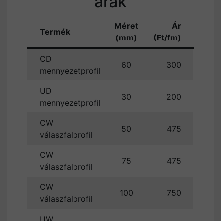
árak
Méret
Ár
Termék
(mm)
(Ft/fm)
CD
60
300
mennyezetprofil
UD
30
200
mennyezetprofil
CW
50
475
válaszfalprofil
CW
75
475
válaszfalprofil
CW
100
750
válaszfalprofil
UW