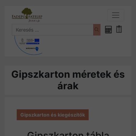
Search
Fűrészáru
Bevásá
kalkulátor
Gipszkarton méretek és
árak
Gipszkarton és kiegészítők
Gipszkarton tábla