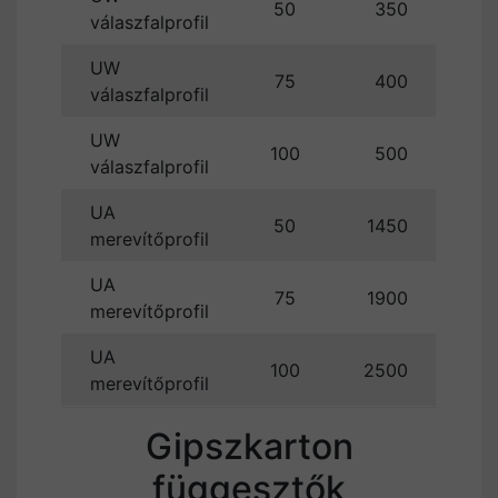
50
350
válaszfalprofil
UW
75
400
válaszfalprofil
UW
100
500
válaszfalprofil
UA
50
1450
merevítőprofil
UA
75
1900
merevítőprofil
UA
100
2500
merevítőprofil
Gipszkarton
függesztők