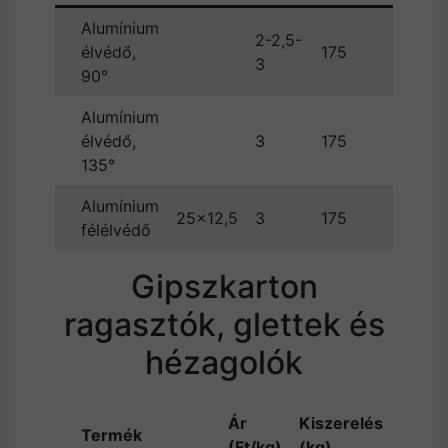
Alumínium
2-2,5-
élvédő,
175
3
90°
Alumínium
élvédő,
3
175
135°
Alumínium
25×12,5
3
175
félélvédő
Gipszkarton
ragasztók, glettek és
hézagolók
1 zsák
Ár
Kiszerelés
Termék
ára
(Ft/kg)
(kg)