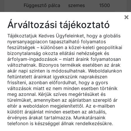
Függesztő pálca
szemes
1500
28
×
Függesztő pálca
szemes
2000
35
Árváltozási tájékoztató
Akusztikus
3-6
7
Tájékoztatjuk Kedves Ügyfeleinket, hogy a globális
kengyel
nyersanyagpiacon tapasztalható folyamatos
feszültségek – különösen a közel-keleti geopolitikai
Akusztikus
6-9
8
bizonytalanság okozta ellátási nehézségek és
kengyel
árfolyam-ingadozások – miatt áraink folyamatosan
változhatnak. Bizonyos termékek esetében az árak
Akusztikus
akár napi szinten is módosulhatnak. Weboldalunkon
9-12
1
kengyel
feltüntetett árainkat igyekszünk naprakészen
frissíteni, azonban előfordulhat, hogy a gyors
Gipszkarton csavarok
változások miatt ez nem minden esetben történik
meg azonnal. Kérjük szíves megértésüket és
türelmüket, amennyiben az ajánlatban szereplő ár
Méret
Ár
eltér a weboldalon megjelenítettől. Az e-mailben
Termék
küldött árajánlat minden esetben az aktuális,
(mm)
(Ft/db)
érvényes árakat tartalmazza. Munkatársaink
telefonon is készséggel állnak rendelkezésükre.
Famenetes