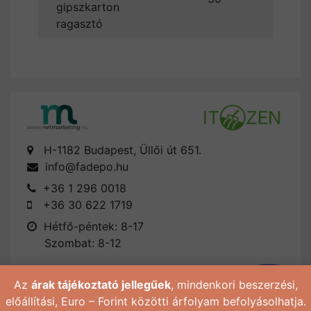
gipszkarton
ragasztó
H-1182 Budapest, Üllői út 651.
info@fadepo.hu
+36 1 296 0018
+36 30 622 1719
Hétfő-péntek: 8-17
Szombat: 8-12
Az
árak tájékoztató jellegűek
, mindenkori beszerzési,
előállítási, Euro – Forint közötti árfolyam befolyásolhatja.