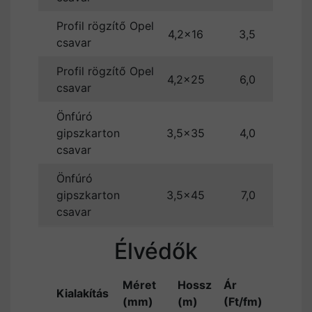
Profil rögzítő Opel
4,2×16
3,5
csavar
Profil rögzítő Opel
4,2×25
6,0
csavar
Önfúró
gipszkarton
3,5×35
4,0
csavar
Önfúró
gipszkarton
3,5×45
7,0
csavar
Élvédők
Méret
Hossz
Ár
Kialakítás
(mm)
(m)
(Ft/fm)