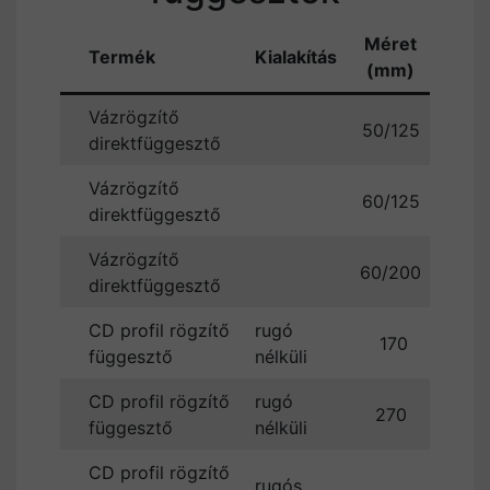
Méret
Á
Termék
Kialakítás
(mm)
(Ft/d
Vázrögzítő
50/125
8
direktfüggesztő
Vázrögzítő
60/125
6
direktfüggesztő
Vázrögzítő
60/200
20
direktfüggesztő
CD profil rögzítő
rugó
170
10
függesztő
nélküli
CD profil rögzítő
rugó
270
20
függesztő
nélküli
CD profil rögzítő
rugós
9