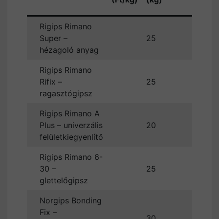
(Ft/db
Rigips Rimano
Super –
25
hézagoló anyag
Rigips Rimano
Rifix –
25
ragasztógipsz
Rigips Rimano A
Plus – univerzális
20
felületkiegyenlítő
Rigips Rimano 6-
30 –
25
glettelőgipsz
Norgips Bonding
Fix –
30