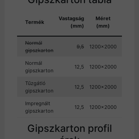
Vastagság
Méret
Ár
Termék
(mm)
(mm)
(Ft/m²
Normál
9,5
1200×2000
gipszkarton
Normál
12,5
1200×2000
1075
gipszkarton
Tűzgátló
12,5
1200×2000
1527
gipszkarton
Impregnált
12,5
1200×2000
1710
gipszkarton
Gipszkarton profil