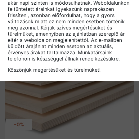
IKO Superglass hódfarkú zsindelyek
akár napi szinten is módosulhatnak. Weboldalunkon
feltüntetett árainkat igyekszünk naprakészen
IKO laminált Cambridge Xpress térhatású
frissíteni, azonban előfordulhat, hogy a gyors
zsindelyek
változások miatt ez nem minden esetben történik
meg azonnal. Kérjük szíves megértésüket és
Részletek
türelmüket, amennyiben az ajánlatban szereplő ár
eltér a weboldalon megjelenítettől. Az e-mailben
küldött árajánlat minden esetben az aktuális,
érvényes árakat tartalmazza. Munkatársaink
telefonon is készséggel állnak rendelkezésükre.
Köszönjük megértésüket és türelmüket!
-0%