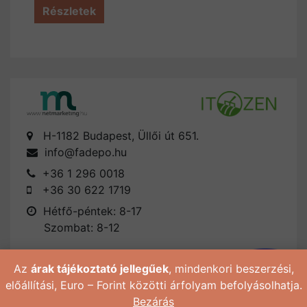
Részletek
H-1182 Budapest, Üllői út 651.
info@fadepo.hu
+36 1 296 0018
+36 30 622 1719
Hétfő-péntek: 8-17
Szombat: 8-12
Az
árak tájékoztató jellegűek
, mindenkori beszerzési,
előállítási, Euro – Forint közötti árfolyam befolyásolhatja.
Bezárás