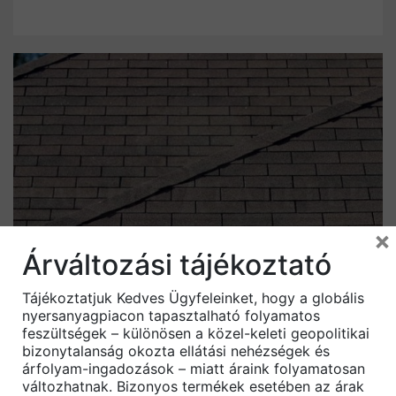
×
-10%
Árváltozási tájékoztató
Tájékoztatjuk Kedves Ügyfeleinket, hogy a globális
nyersanyagpiacon tapasztalható folyamatos
Tetőzsindely
feszültségek – különösen a közel-keleti geopolitikai
bizonytalanság okozta ellátási nehézségek és
árfolyam-ingadozások – miatt áraink folyamatosan
IKO Superglass téglány zsindelyek
változhatnak. Bizonyos termékek esetében az árak